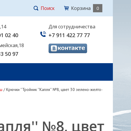
Поиск
Корзина
0
,14
Для сотрудничества
01 02 40
+7 911 422 77 77
мейская,18
33 50 97
ш
/
Крючки ''Тройник ''Капля'' №8, цвет 30 зелено-желто-
апля'' №8, цвет