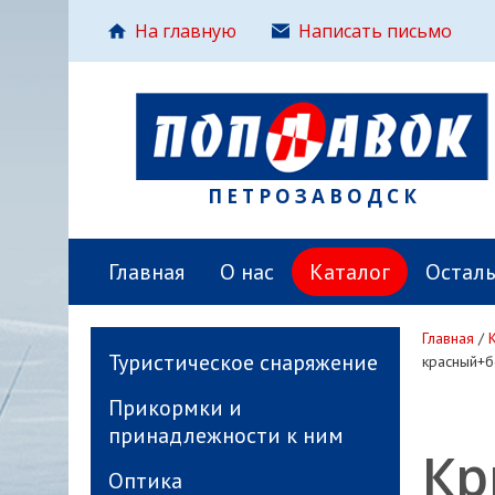
На главную
Написать письмо
ПЕТРОЗАВОДСК
Главная
О нас
Каталог
Остал
Главная
/
Туристическое снаряжение
красный+бе
Прикормки и
принадлежности к ним
Кр
Оптика