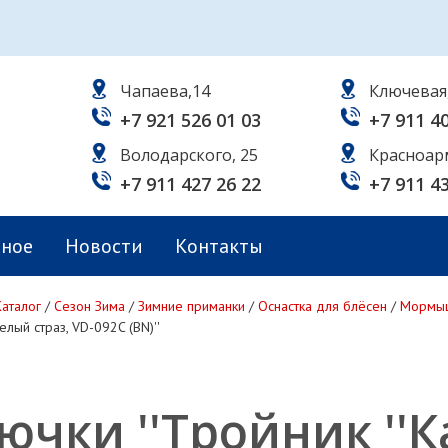
Чапаева,14
Ключевая
+7 921 526 01 03
+7 911 4
Володарского, 25
Красноар
+7 911 427 26 22
+7 911 4
ьное
Новости
Контакты
Каталог
/
Сезон Зима
/
Зимние приманки
/
Оснастка для блёсен
/
Мормы
лый страз, VD-092C (BN)''
ючки ''Тройник ''К