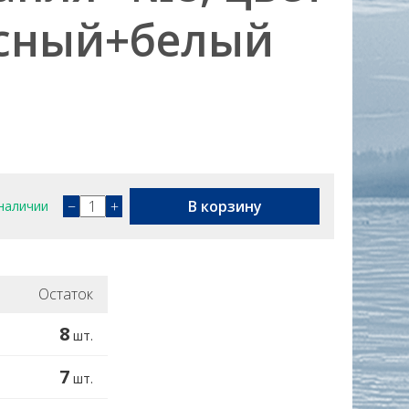
асный+белый
−
+
В корзину
наличии
Остаток
8
шт.
7
шт.