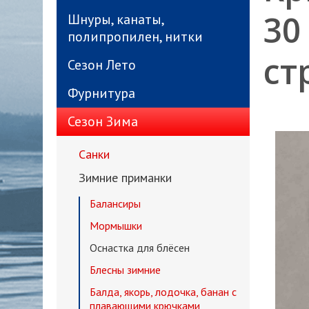
30
Шнуры, канаты,
полипропилен, нитки
ст
Сезон Лето
Фурнитура
Сезон Зима
Санки
Зимние приманки
Балансиры
Мормышки
Оснастка для блёсен
Блесны зимние
Балда, якорь, лодочка, банан с
плавающими крючками