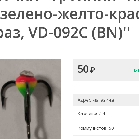
 зелено-желто-кр
раз, VD-092C (BN)''
50
₽
В 
Адрес магазина
Ключевая,14
Коммунистов, 50