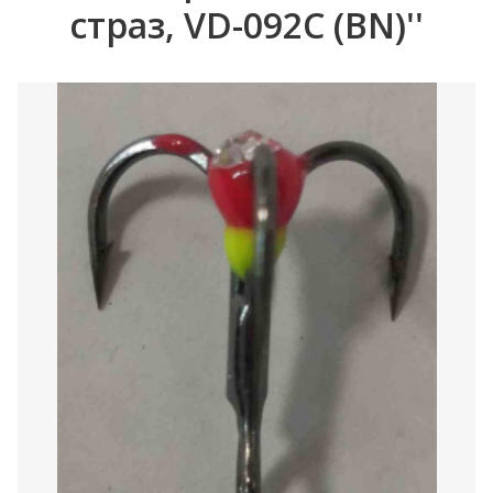
страз, VD-092C (BN)''