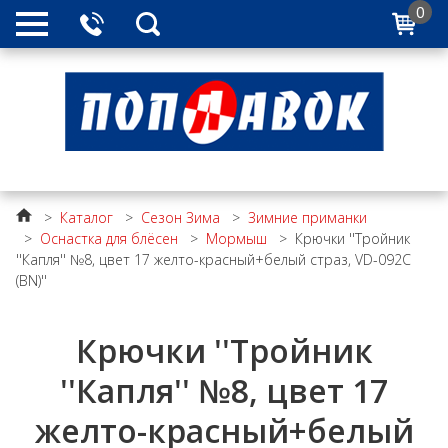
0
>
Каталог
>
Сезон Зима
>
Зимние приманки
>
Оснастка для блёсен
>
Мормыш
>
Крючки ''Тройник
''Капля'' №8, цвет 17 желто-красный+белый страз, VD-092C
(BN)''
Крючки ''Тройник
''Капля'' №8, цвет 17
желто-красный+белый