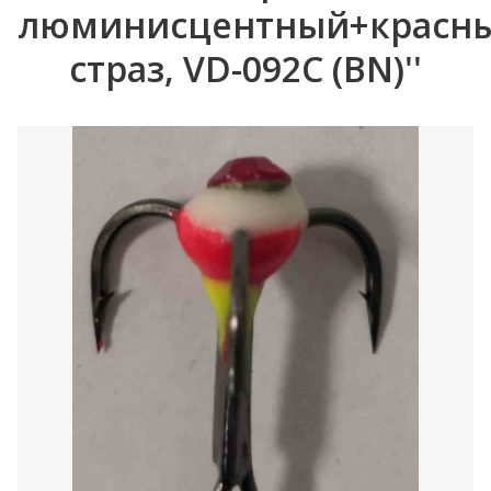
люминисцентный+красн
страз, VD-092C (BN)''