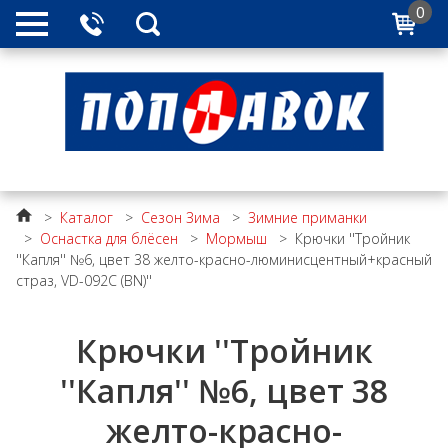
0
>
Каталог
>
Сезон Зима
>
Зимние приманки
>
Оснастка для блёсен
>
Мормыш
>
Крючки ''Тройник
''Капля'' №6, цвет 38 желто-красно-люминисцентный+красный
страз, VD-092C (BN)''
Крючки ''Тройник
''Капля'' №6, цвет 38
желто-красно-