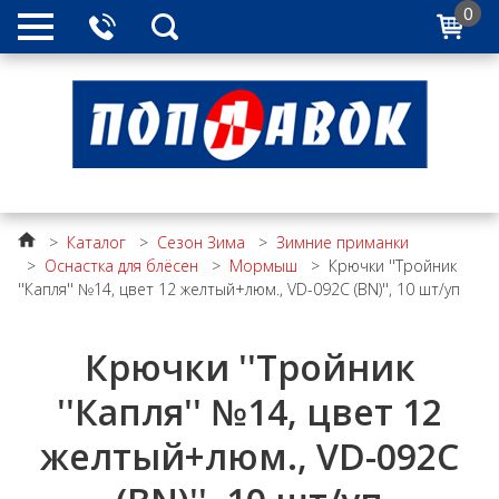
0
>
Каталог
>
Сезон Зима
>
Зимние приманки
>
Оснастка для блёсен
>
Мормыш
>
Крючки ''Тройник
''Капля'' №14, цвет 12 желтый+люм., VD-092C (BN)'', 10 шт/уп
Крючки ''Тройник
''Капля'' №14, цвет 12
желтый+люм., VD-092C