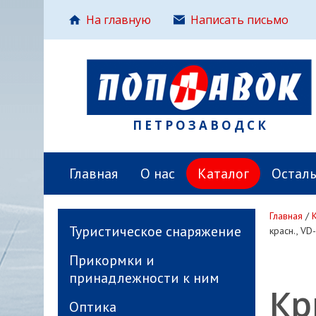
На главную
Написать письмо
ПЕТРОЗАВОДСК
Главная
О нас
Каталог
Остал
Главная
/
Туристическое снаряжение
красн., VD-
Прикормки и
принадлежности к ним
Кр
Оптика