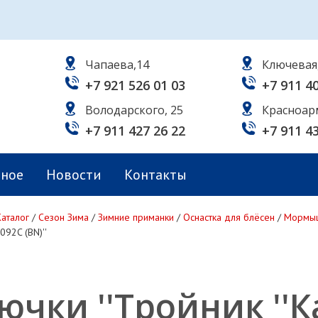
Чапаева,14
Ключевая
+7 921 526 01 03
+7 911 4
Володарского, 25
Красноар
+7 911 427 26 22
+7 911 4
ьное
Новости
Контакты
Каталог
/
Сезон Зима
/
Зимние приманки
/
Оснастка для блёсен
/
Мормы
092C (BN)''
ючки ''Тройник ''К