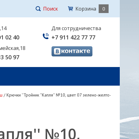
Поиск
Корзина
0
,14
Для сотрудничества
01 02 40
+7 911 422 77 77
мейская,18
33 50 97
ш
/
Крючки ''Тройник ''Капля'' №10, цвет 07 зелено-желто-
апля'' №10,