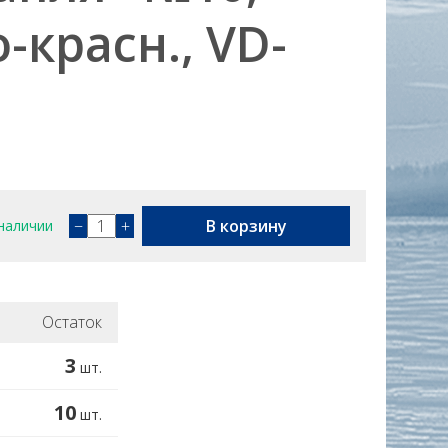
-красн., VD-
−
+
В корзину
наличии
Остаток
3
шт.
10
шт.