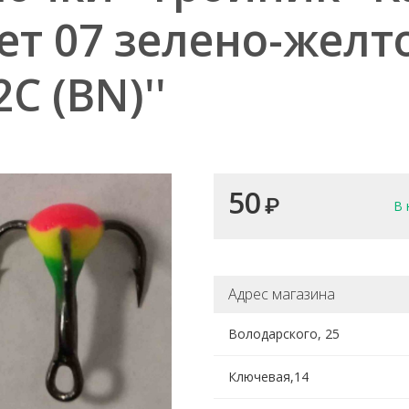
ет 07 зелено-желто
2C (BN)''
50
₽
В 
Адрес магазина
Володарского, 25
Ключевая,14