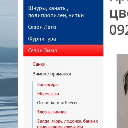
цв
Шнуры, канаты,
полипропилен, нитки
09
Сезон Лето
Фурнитура
Сезон Зима
Санки
Зимние приманки
Балансиры
Мормышки
Оснастка для блёсен
Блесны зимние
Балда, якорь, лодочка, банан с
плавающими крючками