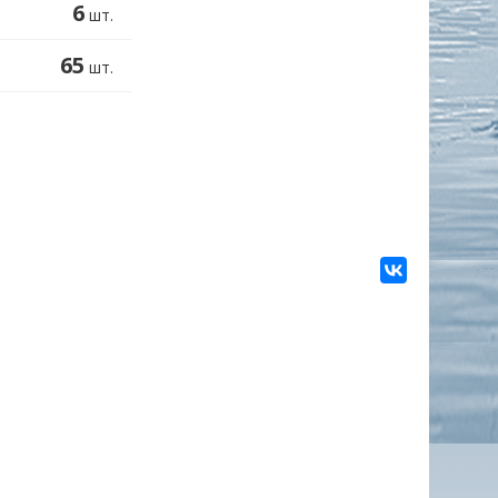
6
шт.
65
шт.