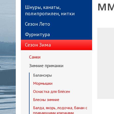
мм
Шнуры, канаты,
полипропилен, нитки
Сезон Лето
Фурнитура
Сезон Зима
Санки
Зимние приманки
Балансиры
Мормышки
Оснастка для блёсен
Блесны зимние
Балда, якорь, лодочка, банан с
плавающими крючками