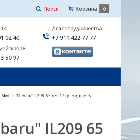
Поиск
Корзина
0
,14
Для сотрудничества
01 02 40
+7 911 422 77 77
мейская,18
33 50 97
 Skyfish "Mebaru" IL209 65 мм, 17 грамм, цвет:8
baru" IL209 65