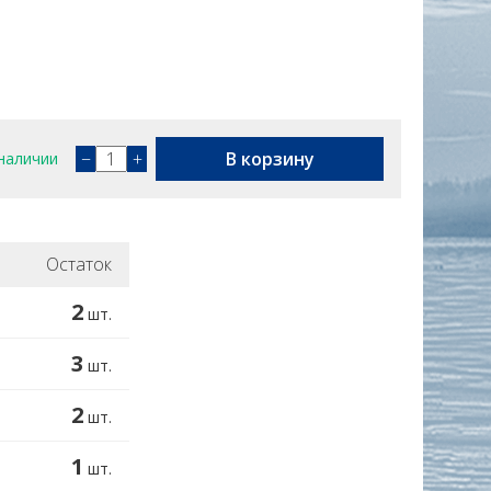
−
+
В корзину
наличии
Остаток
2
шт.
3
шт.
2
шт.
1
шт.