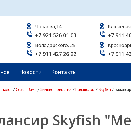
Чапаева,14
Ключевая
+7 921 526 01 03
+7 911 4
Володарского, 25
Красноар
+7 911 427 26 22
+7 911 4
ьное
Новости
Контакты
Каталог
/
Сезон Зима
/
Зимние приманки
/
Балансиры
/
Skyfish
/
Балансир
лансир Skyfish "Me