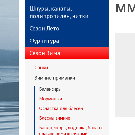
мм
Шнуры, канаты,
полипропилен, нитки
Сезон Лето
Фурнитура
Сезон Зима
Санки
Зимние приманки
Балансиры
Мормышки
Оснастка для блёсен
Блесны зимние
Балда, якорь, лодочка, банан с
плавающими крючками