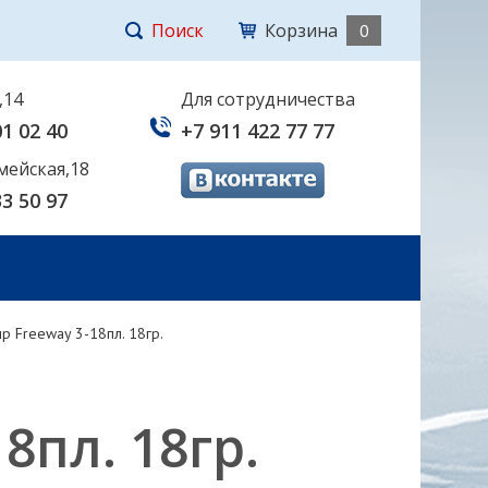
Поиск
Корзина
0
,14
Для сотрудничества
01 02 40
+7 911 422 77 77
мейская,18
33 50 97
р Freeway 3-18пл. 18гр.
8пл. 18гр.