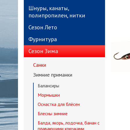
Шнуры, канаты,
полипропилен, нитки
Сезон Лето
Фурнитура
Сезон Зима
Санки
Зимние приманки
Балансиры
Мормышки
Оснастка для блёсен
Блесны зимние
Балда, якорь, лодочка, банан с
плавающими крючками