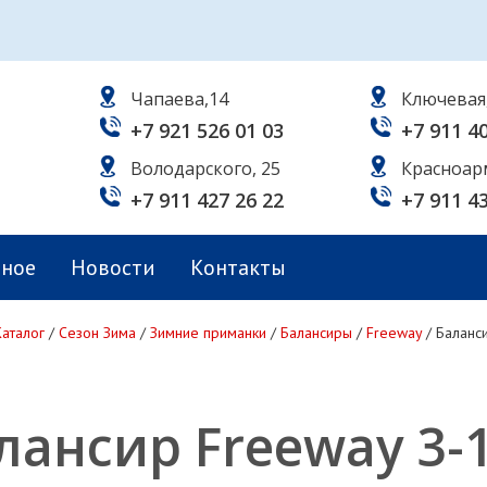
Чапаева,14
Ключевая
+7 921 526 01 03
+7 911 4
Володарского, 25
Красноар
+7 911 427 26 22
+7 911 4
ьное
Новости
Контакты
Каталог
/
Сезон Зима
/
Зимние приманки
/
Балансиры
/
Freeway
/
Баланси
лансир Freeway 3-1