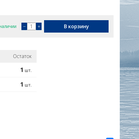
−
+
В корзину
наличии
Остаток
1
шт.
1
шт.