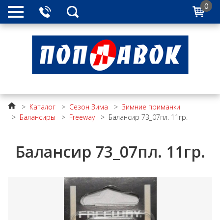
0
>
Каталог
>
Сезон Зима
>
Зимние приманки
>
Балансиры
>
Freeway
>
Балансир 73_07пл. 11гр.
Балансир 73_07пл. 11гр.