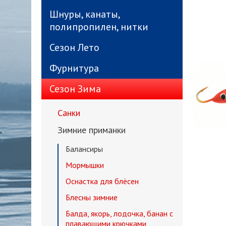
Шнуры, канаты,
полипропилен, нитки
Сезон Лето
Фурнитура
Сезон Зима
Санки
Зимние приманки
Балансиры
Мормышки
Оснастка для блёсен
Блесны зимние
Балда, якорь, лодочка, банан с
плавающими крючками