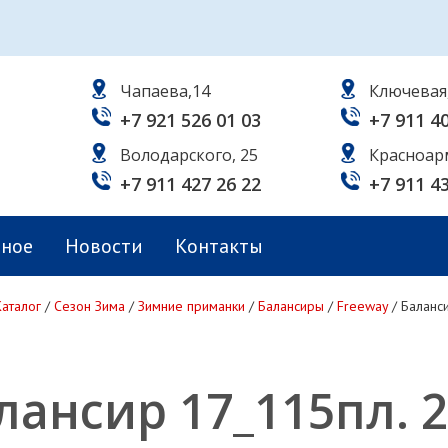
Чапаева,14
Ключевая
+7 921 526 01 03
+7 911 4
Володарского, 25
Красноар
+7 911 427 26 22
+7 911 4
ьное
Новости
Контакты
Каталог
/
Сезон Зима
/
Зимние приманки
/
Балансиры
/
Freeway
/
Баланси
лансир 17_115пл. 2