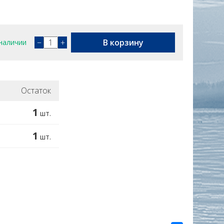
−
+
В корзину
наличии
Остаток
1
шт.
1
шт.