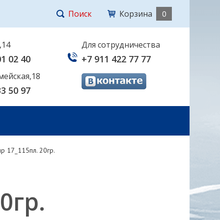
Поиск
Корзина
0
,14
Для сотрудничества
01 02 40
+7 911 422 77 77
мейская,18
33 50 97
р 17_115пл. 20гр.
0гр.