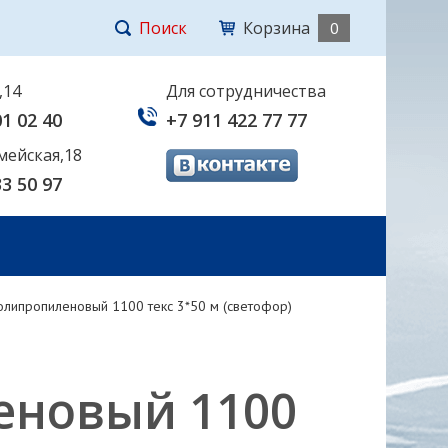
Поиск
Корзина
0
,14
Для сотрудничества
01 02 40
+7 911 422 77 77
мейская,18
33 50 97
олипропиленовый 1100 текс 3*50 м (светофор)
еновый 1100