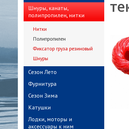
те
Шнуры, канаты,
полипропилен, нитки
Нитки
Полипропилен
Фиксатор груза резиновый
Шнуры
Сезон Лето
Фурнитура
Сезон Зима
Катушки
Лодки, моторы и
аксессуары к ним