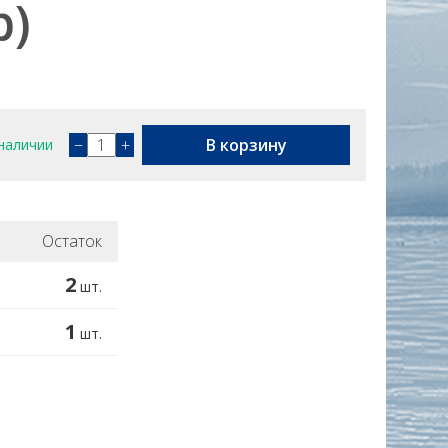
р)
−
+
В корзину
наличии
Остаток
2
шт.
1
шт.