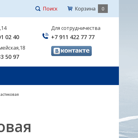
Поиск
Корзина
0
,14
Для сотрудничества
01 02 40
+7 911 422 77 77
мейская,18
33 50 97
ластиковая
овая