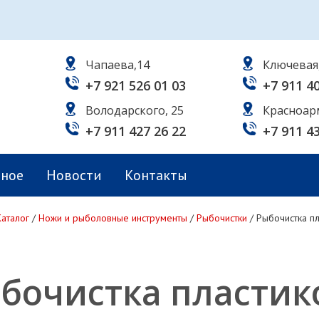
Чапаева,14
Ключевая
+7 921 526 01 03
+7 911 4
Володарского, 25
Красноар
+7 911 427 26 22
+7 911 4
ьное
Новости
Контакты
Каталог
/
Ножи и рыболовные инструменты
/
Рыбочистки
/
Рыбочистка п
бочистка пластик