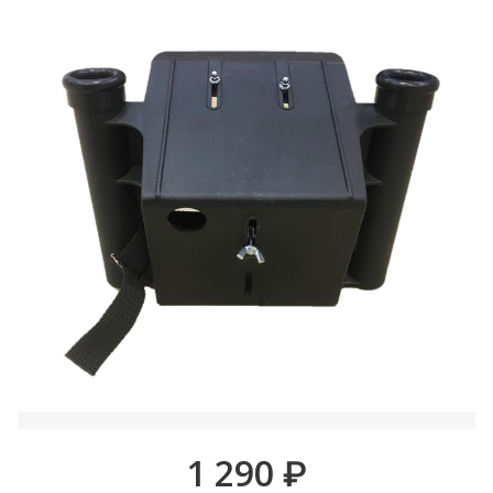
1 290
₽