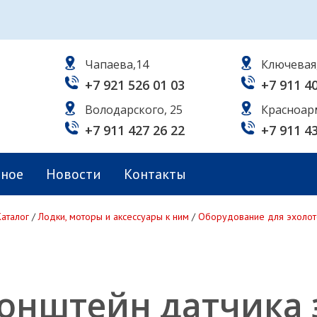
Чапаева,14
Ключевая
+7 921 526 01 03
+7 911 4
Володарского, 25
Красноар
+7 911 427 26 22
+7 911 4
ьное
Новости
Контакты
Каталог
/
Лодки, моторы и аксессуары к ним
/
Оборудование для эхолот
онштейн датчика 