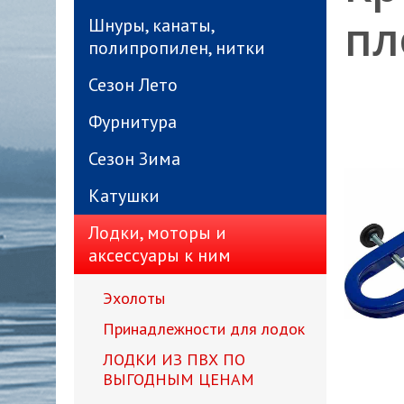
пл
Шнуры, канаты,
полипропилен, нитки
Сезон Лето
Фурнитура
Сезон Зима
Катушки
Лодки, моторы и
аксессуары к ним
Эхолоты
Принадлежности для лодок
ЛОДКИ ИЗ ПВХ ПО
ВЫГОДНЫМ ЦЕНАМ