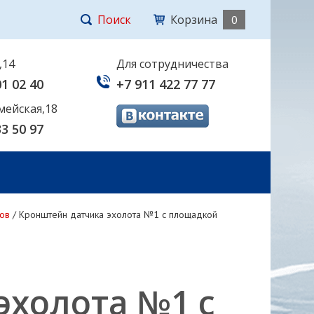
Поиск
Корзина
0
,14
Для сотрудничества
01 02 40
+7 911 422 77 77
мейская,18
33 50 97
ов
/
Кронштейн датчика эхолота №1 с площадкой
эхолота №1 с