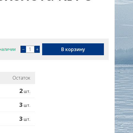
−
+
В корзину
наличии
Остаток
2
шт.
3
шт.
3
шт.