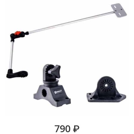
790
₽