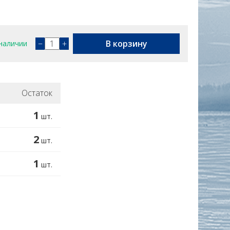
−
+
В корзину
наличии
Остаток
1
шт.
2
шт.
1
шт.