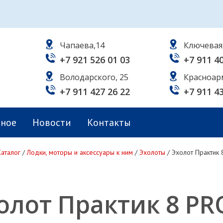
Чапаева,14
Ключевая
+7 921 526 01 03
+7 911 4
Володарского, 25
Красноар
+7 911 427 26 22
+7 911 4
ьное
Новости
Контакты
Каталог
/
Лодки, моторы и аксессуары к ним
/
Эхолоты
/
Эхолот Практик 
олот Практик 8 PRO