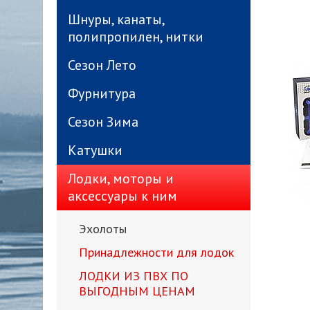
Шнуры, канаты,
полипропилен, нитки
Сезон Лето
Фурнитура
Сезон Зима
Катушки
Лодки, моторы и
аксессуары к ним
Эхолоты
Принадлежности для лодок
ЛОДКИ ИЗ ПВХ ПО
ВЫГОДНЫМ ЦЕНАМ