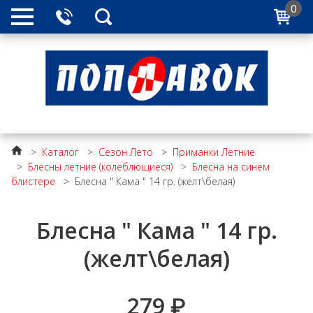
0
>
Каталог
>
Сезон Лето
>
Приманки Летние
>
Блесны летние (колеблющиеся)
>
Блесна на синем
блистере
>
Блесна " Кама " 14 гр. (желт\белая)
Блесна " Кама " 14 гр.
(желт\белая)
279
₽